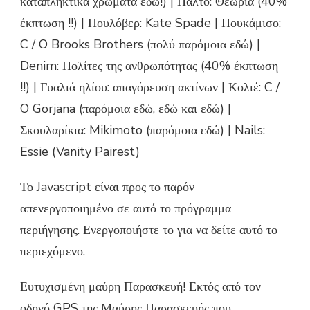
καταπληκτικά χρώματα εδώ!) | Παλτό: Θεωρία (40%
έκπτωση !!) | Πουλόβερ: Kate Spade | Πουκάμισο:
C / O Brooks Brothers (πολύ παρόμοια εδώ) |
Denim: Πολίτες της ανθρωπότητας (40% έκπτωση
!!) | Γυαλιά ηλίου: απαγόρευση ακτίνων | Κολιέ: C /
O Gorjana (παρόμοια εδώ, εδώ και εδώ) |
Σκουλαρίκια: Mikimoto (παρόμοια εδώ) | Nails:
Essie (Vanity Pairest)
Το Javascript είναι προς το παρόν
απενεργοποιημένο σε αυτό το πρόγραμμα
περιήγησης. Ενεργοποιήστε το για να δείτε αυτό το
περιεχόμενο.
Ευτυχισμένη μαύρη Παρασκευή! Εκτός από τον
οδηγό GPS της Μαύρης Παρασκευής που