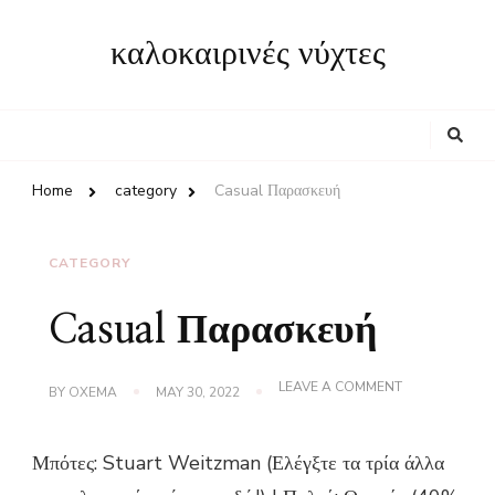
καλοκαιρινές νύχτες
Looking
for
Something?
Home
category
Casual Παρασκευή
CATEGORY
Casual Παρασκευή
ON
LEAVE A COMMENT
BY
OXEMA
MAY 30, 2022
CASUAL
ΠΑΡΑΣΚΕΥΉ
Μπότες: Stuart Weitzman (Ελέγξτε τα τρία άλλα