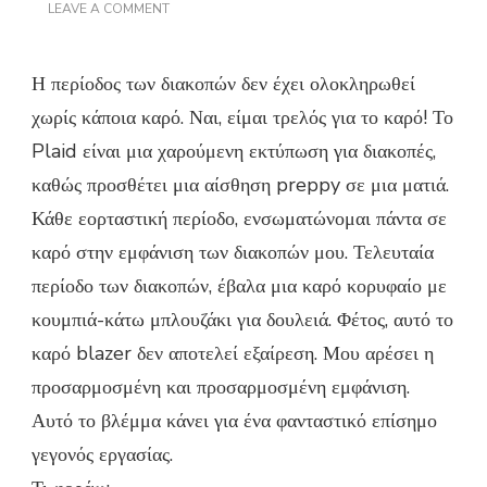
ON
LEAVE A COMMENT
ΠΏΣ
ΝΑ
ΦΟΡΈΣΕΤΕ
Η περίοδος των διακοπών δεν έχει ολοκληρωθεί
ΚΑΡΌ
ΓΙΑ
χωρίς κάποια καρό. Ναι, είμαι τρελός για το καρό! Το
ΤΙΣ
ΔΙΑΚΟΠΈΣ
Plaid είναι μια χαρούμενη εκτύπωση για διακοπές,
καθώς προσθέτει μια αίσθηση preppy σε μια ματιά.
Κάθε εορταστική περίοδο, ενσωματώνομαι πάντα σε
καρό στην εμφάνιση των διακοπών μου. Τελευταία
περίοδο των διακοπών, έβαλα μια καρό κορυφαίο με
κουμπιά-κάτω μπλουζάκι για δουλειά. Φέτος, αυτό το
καρό blazer δεν αποτελεί εξαίρεση. Μου αρέσει η
προσαρμοσμένη και προσαρμοσμένη εμφάνιση.
Αυτό το βλέμμα κάνει για ένα φανταστικό επίσημο
γεγονός εργασίας.