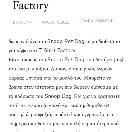
Factory
ON
LEAVE A COMMENT
BY
OXEMA
AUGUST 9, 2022
ΔΩΡΕΆΝ
ΔΙΆΝΥΣΜΑ
SNOOP
δωρεάν διάνυσμα Snoop Pet Dog τώρα διαθέσιμο
PET
DOG
για λήψη στο T-Shirt Factory
ΓΙΑ
ΛΉΨΗ-
Είστε οπαδός του Snoop Pet Dog που δεν έχει μαζί
T-
SHIRT
του ένα μπλουζάκι; Λοιπόν, ο σημερινός δωρεάν
FACTORY
φορέας ψήνεται από το μυαλό του. Μπορείτε να
βρείτε στον ιστότοπό μας ένα δωρεάν διάνυσμα με
το πρόσωπο του Snoop Dog. Και για να κρατήσετε
αυτό το πνεύμα ζωντανό και καύση, θυμηθείτε:
ρουφηξιά, ρουφηξιά, περάστε! και εγγραφείτε στο
ενημερωτικό δελτίο μας για πολύ περισσότερα από