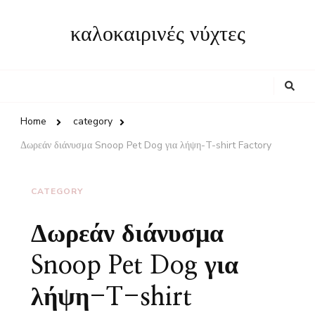
καλοκαιρινές νύχτες
Looking
for
Something?
Home
category
Δωρεάν διάνυσμα Snoop Pet Dog για λήψη-T-shirt Factory
CATEGORY
Δωρεάν διάνυσμα
Snoop Pet Dog για
λήψη-T-shirt