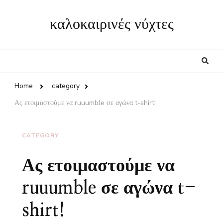
καλοκαιρινές νύχτες
Looking
for
Something?
Home
category
Ας ετοιμαστούμε να ruuumble σε αγώνα t-shirt!
CATEGORY
Ας ετοιμαστούμε να
ruuumble σε αγώνα t-
shirt!