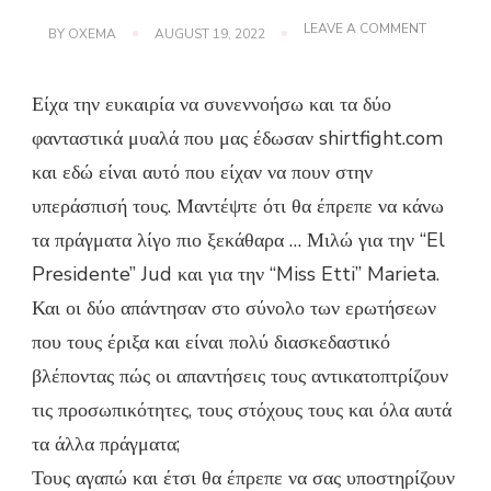
ON
LEAVE A COMMENT
BY
OXEMA
AUGUST 19, 2022
ΑΣ
ΕΤΟΙΜΑΣ
ΝΑ
Είχα την ευκαιρία να συνεννοήσω και τα δύο
RUUUMBL
ΣΕ
φανταστικά μυαλά που μας έδωσαν shirtfight.com
ΑΓΏΝΑ
T-
και εδώ είναι αυτό που είχαν να πουν στην
SHIRT!
υπεράσπισή τους. Μαντέψτε ότι θα έπρεπε να κάνω
τα πράγματα λίγο πιο ξεκάθαρα … Μιλώ για την “El
Presidente” Jud και για την “Miss Etti” Marieta.
Και οι δύο απάντησαν στο σύνολο των ερωτήσεων
που τους έριξα και είναι πολύ διασκεδαστικό
βλέποντας πώς οι απαντήσεις τους αντικατοπτρίζουν
τις προσωπικότητες, τους στόχους τους και όλα αυτά
τα άλλα πράγματα;
Τους αγαπώ και έτσι θα έπρεπε να σας υποστηρίζουν