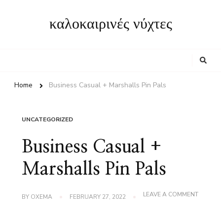
καλοκαιρινές νύχτες
Looking
for
Something?
Home
Business Casual + Marshalls Pin Pals
UNCATEGORIZED
Business Casual +
Marshalls Pin Pals
ON
LEAVE A COMMENT
BY
OXEMA
FEBRUARY 27, 2022
BUSINE
CASUA
+