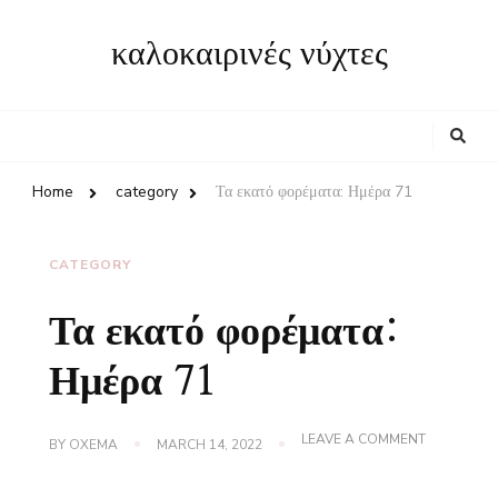
καλοκαιρινές νύχτες
Looking
for
Something?
Home
category
Τα εκατό φορέματα: Ημέρα 71
CATEGORY
Τα εκατό φορέματα:
Ημέρα 71
ON
LEAVE A COMMENT
BY
OXEMA
MARCH 14, 2022
ΤΑ
ΕΚΑΤΌ
ΦΟΡΈΜΑΤΑ