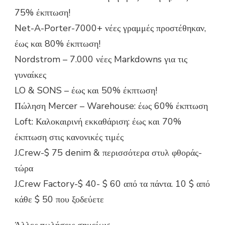
75% έκπτωση!
Net-A-Porter-7000+ νέες γραμμές προστέθηκαν,
έως και 80% έκπτωση!
Nordstrom – 7.000 νέες Markdowns για τις
γυναίκες
LO & SONS – έως και 50% έκπτωση!
Πώληση Mercer – Warehouse: έως 60% έκπτωση
Loft: Καλοκαιρινή εκκαθάριση: έως και 70%
έκπτωση στις κανονικές τιμές
J.Crew-$ 75 denim & περισσότερα στυλ φθοράς-
τώρα
J.Crew Factory-$ 40- $ 60 από τα πάντα. 10 $ από
κάθε $ 50 που ξοδεύετε
Άλλες πωλήσεις σημείων: