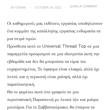
ON
LEAVE A COMMENT
BY
OXEMA
OCTOBER 14, 2022
ΑΝΑΦΟΡ
WORKW
ΤΗΣ
Οι καθημερινές μας εκθέσεις εργασίας υποδηλώνουν
FRUGAL
FRUGAL:
ένα κομμάτι της κατάλληλης εργασίας ενδυμασία σε
FLUTTER
SLEEVE
μια σειρά τιμών.
BLOUSE
Πρόσθεσα αυτό το Universal Thread Top σε μια
παραγγελία προορισμού σε μια ιδιοτροπία αυτή την
εβδομάδα και δεν θα μπορούσα να είμαι πιο
ευχαριστημένος. Το ύφασμα είναι ελαφρύ, αλλά όχι
λεπτό, και η περικοπή είναι χαλαρή, αλλά όχι
παραπλανητική.
Θα το φορέσω αυτό στο γραφείο σε μια
περιστασιακή Παρασκευή με λευκά τζιν και μαύρα
μουλάρια. Για το Σαββατοκύριακο, θα έπαιρνα τα